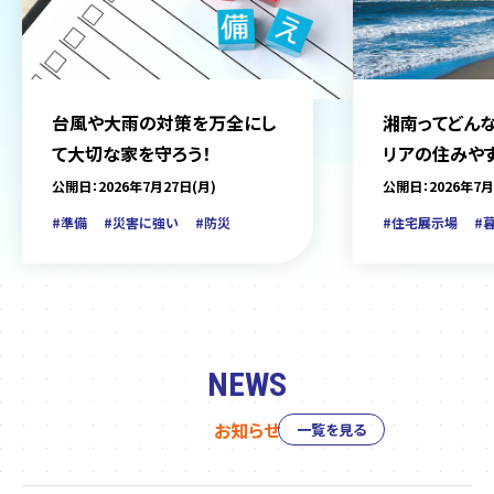
台風や大雨の対策を万全にし
湘南ってどんな
て大切な家を守ろう！
リアの住みや
をご紹介
公開日：2026年7月27日(月)
公開日：2026年7月
#準備
#災害に強い
#防災
#住宅展示場
#
NEWS
お知らせ
一覧を見る