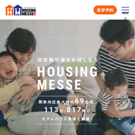
見学予約
69
関東地区最大級の
会場、
113
817
社、
棟の
モデルハウス情報を網羅！