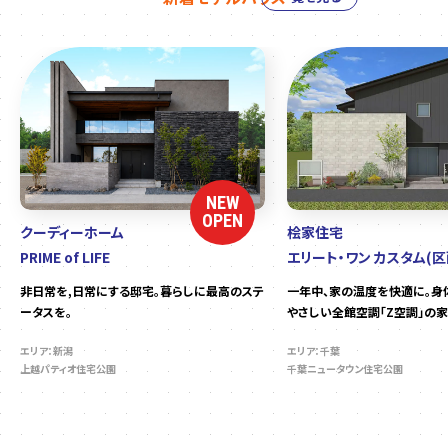
NEW
OPEN
クーディーホーム
桧家住宅
PRIME of LIFE
エリート・ワン カスタム(区
非日常を,日常にする邸宅。暮らしに最高のステ
一年中、家の温度を快適に。身
ータスを。
やさしい全館空調「Z空調」の家
エリア：新潟
エリア：千葉
上越パティオ住宅公園
千葉ニュータウン住宅公園