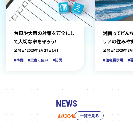
台風や大雨の対策を万全にし
湘南ってどんな
て大切な家を守ろう！
リアの住みや
をご紹介
公開日：2026年7月27日(月)
公開日：2026年7月
#準備
#災害に強い
#防災
#住宅展示場
#
NEWS
お知らせ
一覧を見る