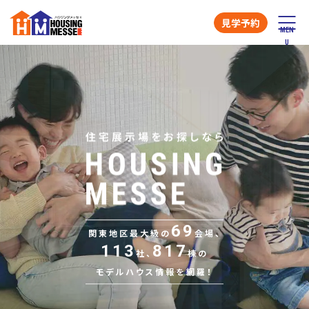
見学予約
69
関東地区最大級の
会場、
113
817
社、
棟の
モデルハウス情報を網羅！