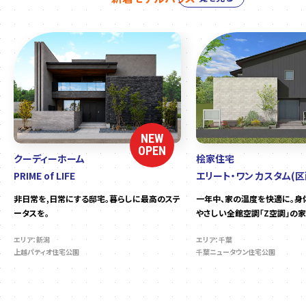
NEW
OPEN
クーディーホーム
桧家住宅
PRIME of LIFE
エリート・ワン カスタム(区
非日常を,日常にする邸宅。暮らしに最高のステ
一年中、家の温度を快適に。身
ータスを。
やさしい全館空調「Z空調」の家
エリア：新潟
エリア：千葉
上越パティオ住宅公園
千葉ニュータウン住宅公園