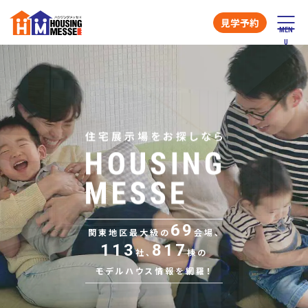
見学予約
69
関東地区最大級の
会場、
113
817
社、
棟の
モデルハウス情報を網羅！