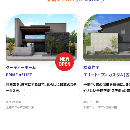
NEW
OPEN
クーディーホーム
桧家住宅
PRIME of LIFE
エリート・ワン カスタム(区
非日常を,日常にする邸宅。暮らしに最高のステ
一年中、家の温度を快適に。身
ータスを。
やさしい全館空調「Z空調」の家
エリア：新潟
エリア：千葉
上越パティオ住宅公園
千葉ニュータウン住宅公園