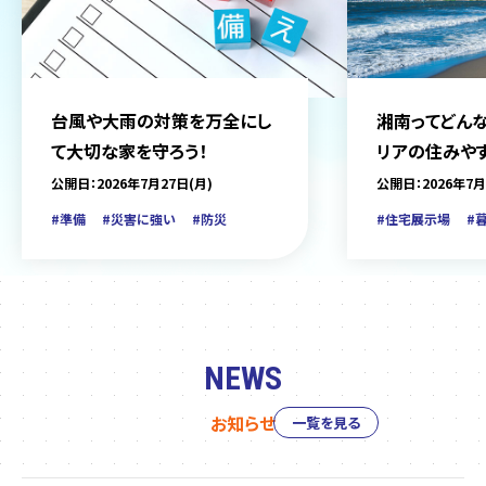
台風や大雨の対策を万全にし
湘南ってどんな
て大切な家を守ろう！
リアの住みや
をご紹介
公開日：2026年7月27日(月)
公開日：2026年7月
#準備
#災害に強い
#防災
#住宅展示場
#
NEWS
お知らせ
一覧を見る