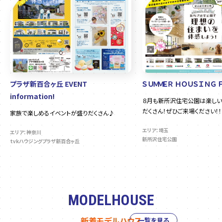
プラザ新百合ヶ丘 EVENT
ＳＵＭＭＥＲ ＨＯＵＳＩＮＧ 
information!
８月も新所沢住宅公園は楽しい
だくさん！ぜひご来場ください！！
家族で楽しめるイベントが盛りだくさん♪
エリア：埼玉
エリア：神奈川
新所沢住宅公園
tvkハウジングプラザ新百合ヶ丘
MODELHOUSE
新着モデルハウス
一覧を見る