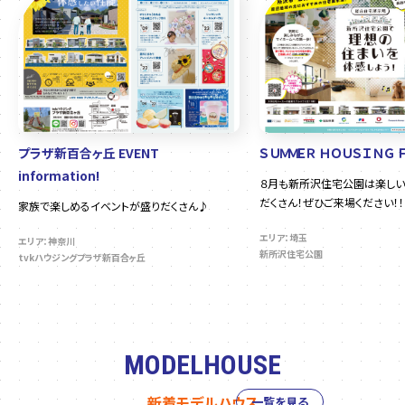
プラザ新百合ヶ丘 EVENT
ＳＵＭＭＥＲ ＨＯＵＳＩＮＧ 
information!
８月も新所沢住宅公園は楽しい
だくさん！ぜひご来場ください！！
家族で楽しめるイベントが盛りだくさん♪
エリア：埼玉
エリア：神奈川
新所沢住宅公園
tvkハウジングプラザ新百合ヶ丘
MODELHOUSE
新着モデルハウス
一覧を見る