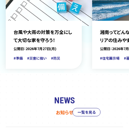
台風や大雨の対策を万全にし
湘南ってどんな
て大切な家を守ろう！
リアの住みや
をご紹介
公開日：2026年7月27日(月)
公開日：2026年7月
#準備
#災害に強い
#防災
#住宅展示場
#
NEWS
お知らせ
一覧を見る