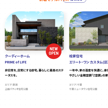
NEW
OPEN
クーディーホーム
桧家住宅
PRIME of LIFE
エリート・ワン カスタム(区
非日常を,日常にする邸宅。暮らしに最高のステ
一年中、家の温度を快適に。身
ータスを。
やさしい全館空調「Z空調」の家
エリア：新潟
エリア：千葉
上越パティオ住宅公園
千葉ニュータウン住宅公園