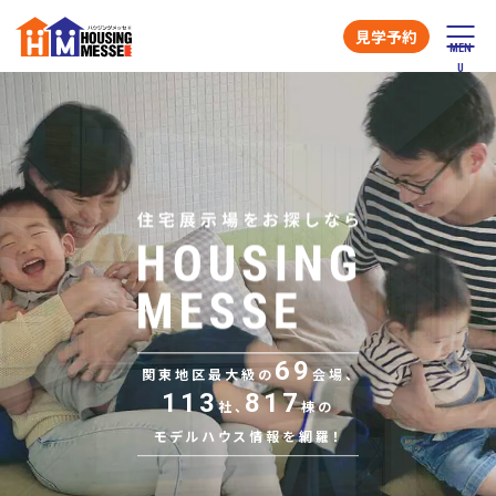
見学予約
69
関東地区最大級の
会場、
113
817
社、
棟の
モデルハウス情報を網羅！