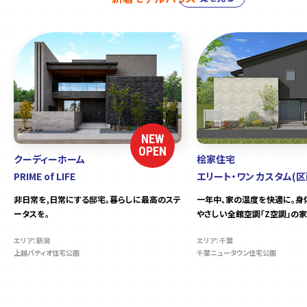
NEW
OPEN
クーディーホーム
桧家住宅
PRIME of LIFE
エリート・ワン カスタム(区
非日常を,日常にする邸宅。暮らしに最高のステ
一年中、家の温度を快適に。身
ータスを。
やさしい全館空調「Z空調」の家
エリア：新潟
エリア：千葉
上越パティオ住宅公園
千葉ニュータウン住宅公園