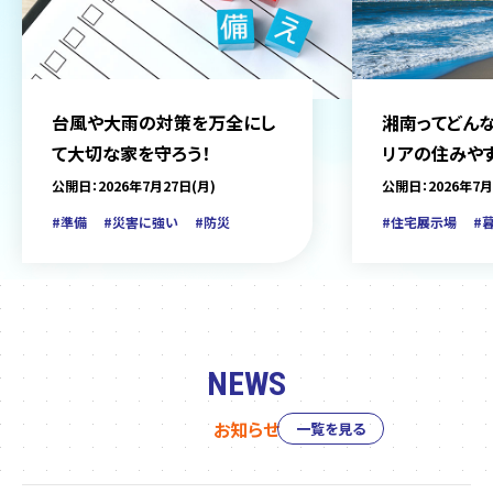
台風や大雨の対策を万全にし
湘南ってどんな
て大切な家を守ろう！
リアの住みや
をご紹介
公開日：2026年7月27日(月)
公開日：2026年7月
#準備
#災害に強い
#防災
#住宅展示場
#
NEWS
お知らせ
一覧を見る