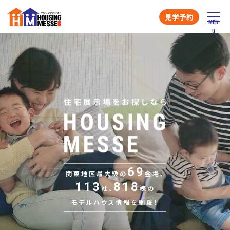
見学予約
69
関東地区最大級の
会場、
113
818
社、
棟の
モデルハウス情報を網羅！