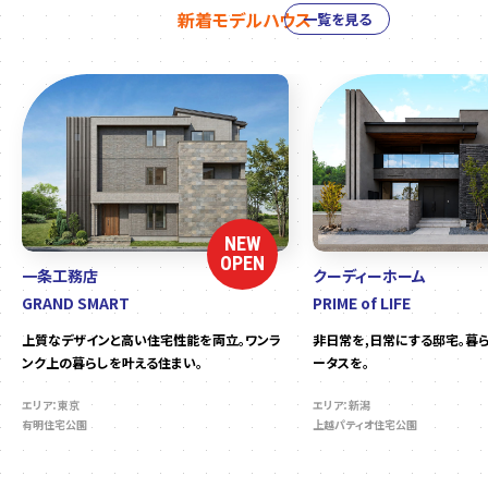
新着モデルハウス
一覧を見る
NEW
OPEN
一条工務店
クーディーホーム
GRAND SMART
PRIME of LIFE
上質なデザインと高い住宅性能を両立。ワンラ
非日常を,日常にする邸宅。暮
ンク上の暮らしを叶える住まい。
ータスを。
エリア：東京
エリア：新潟
有明住宅公園
上越パティオ住宅公園