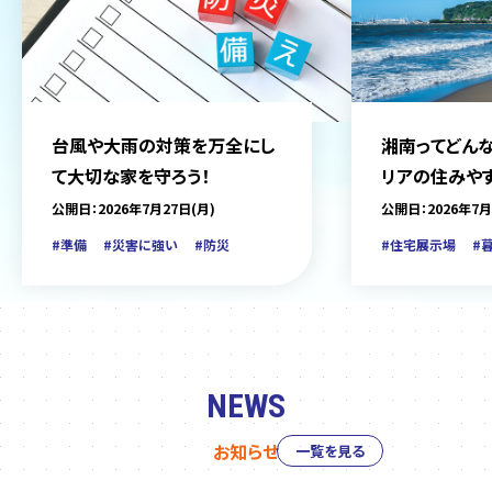
台風や大雨の対策を万全にし
湘南ってどんな
て大切な家を守ろう！
リアの住みや
をご紹介
公開日：2026年7月27日(月)
公開日：2026年7月
#準備
#災害に強い
#防災
#住宅展示場
#
NEWS
お知らせ
一覧を見る