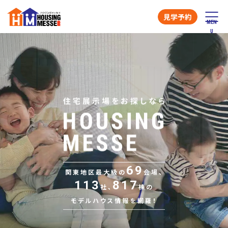
見学予約
69
関東地区最大級の
会場、
113
817
社、
棟の
モデルハウス情報を網羅！