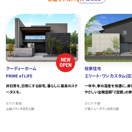
NEW
OPEN
クーディーホーム
桧家住宅
PRIME of LIFE
エリート・ワン カスタム(区
非日常を,日常にする邸宅。暮らしに最高のステ
一年中、家の温度を快適に。身
ータスを。
やさしい全館空調「Z空調」の家
エリア：新潟
エリア：千葉
上越パティオ住宅公園
千葉ニュータウン住宅公園