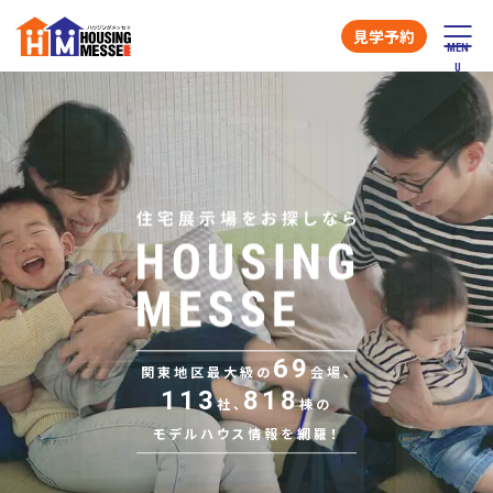
見学予約
69
関東地区最大級の
会場、
113
818
社、
棟の
モデルハウス情報を網羅！