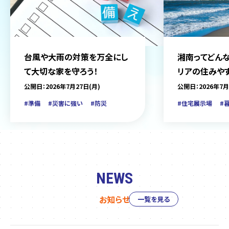
台風や大雨の対策を万全にし
湘南ってどんな
て大切な家を守ろう！
リアの住みや
をご紹介
公開日：2026年7月27日(月)
公開日：2026年7月
#準備
#災害に強い
#防災
#住宅展示場
#
NEWS
お知らせ
一覧を見る