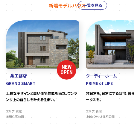
新着モデルハウス
一覧を見る
NEW
OPEN
一条工務店
クーディーホーム
GRAND SMART
PRIME of LIFE
上質なデザインと高い住宅性能を両立。ワンラ
非日常を,日常にする邸宅。暮
ンク上の暮らしを叶える住まい。
ータスを。
エリア：東京
エリア：新潟
有明住宅公園
上越パティオ住宅公園