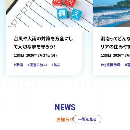
台風や大雨の対策を万全にし
湘南ってどんな
て大切な家を守ろう！
リアの住みや
をご紹介
公開日：2026年7月27日(月)
公開日：2026年7月
#準備
#災害に強い
#防災
#住宅展示場
#
NEWS
お知らせ
一覧を見る