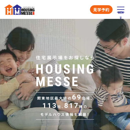
見学予約
69
関東地区最大級の
会場、
113
817
社、
棟の
モデルハウス情報を網羅！