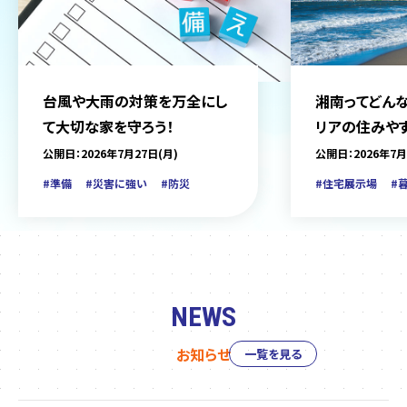
台風や大雨の対策を万全にし
湘南ってどんな
て大切な家を守ろう！
リアの住みや
をご紹介
公開日：2026年7月27日(月)
公開日：2026年7月
#準備
#災害に強い
#防災
#住宅展示場
#
NEWS
お知らせ
一覧を見る