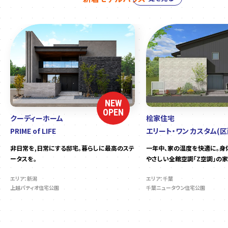
NEW
OPEN
クーディーホーム
桧家住宅
PRIME of LIFE
エリート・ワン カスタム(区
非日常を,日常にする邸宅。暮らしに最高のステ
一年中、家の温度を快適に。身
ータスを。
やさしい全館空調「Z空調」の家
エリア：新潟
エリア：千葉
上越パティオ住宅公園
千葉ニュータウン住宅公園