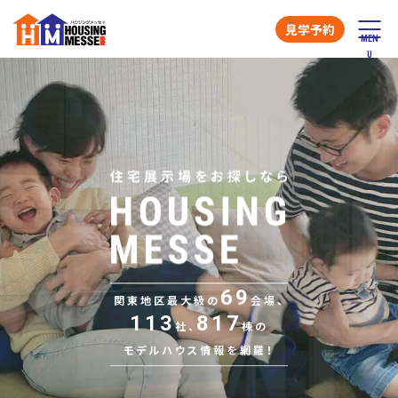
見学予約
69
関東地区最大級の
会場、
113
817
社、
棟の
モデルハウス情報を網羅！