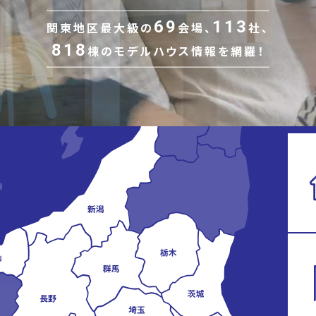
69
113
関東地区最大級の
会場、
社、
818
棟の
モデルハウス情報を網羅！