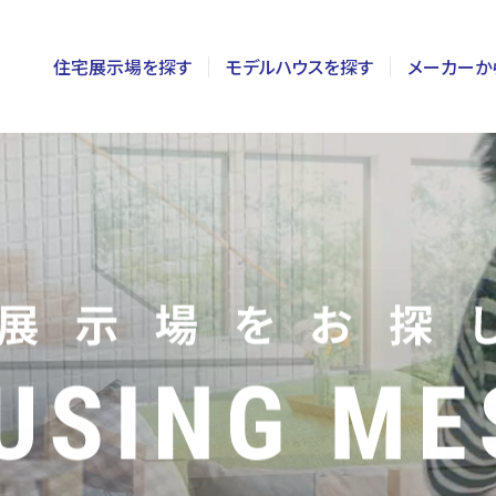
住宅展示場を探す
モデルハウスを探す
メーカーか
東京
茨城
長野
神奈川
栃木
静岡
千葉
群馬
新潟
埼玉
山梨
富山