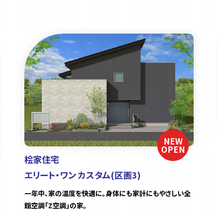
NEW
OPEN
桧家住宅
エリート・ワン カスタム(区画3)
一年中、家の温度を快適に。身体にも家計にもやさしい全
館空調「Z空調」の家。