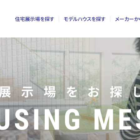
住宅展示場を探す
モデルハウスを探す
メーカーか
東京
茨城
長野
神奈川
栃木
静岡
千葉
群馬
新潟
埼玉
山梨
富山