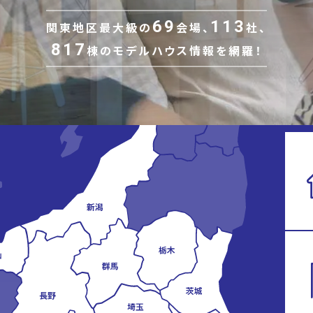
69
113
関東地区最大級の
会場、
社、
817
棟の
モデルハウス情報を網羅！