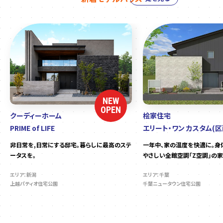
NEW
OPEN
クーディーホーム
桧家住宅
PRIME of LIFE
エリート・ワン カスタム(区
非日常を,日常にする邸宅。暮らしに最高のステ
一年中、家の温度を快適に。身
ータスを。
やさしい全館空調「Z空調」の家
エリア：新潟
エリア：千葉
上越パティオ住宅公園
千葉ニュータウン住宅公園