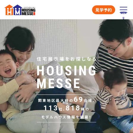
見学予約
69
関東地区最大級の
会場、
113
818
社、
棟の
モデルハウス情報を網羅！