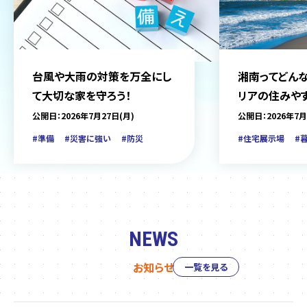
台風や大雨の対策を万全にし
湘南ってどんな
て大切な家を守ろう！
リアの住みや
をご紹介
公開日：2026年7月27日(月)
公開日：2026年7月
#準備
#災害に強い
#防災
#住宅展示場
#
NEWS
お知らせ
一覧を見る