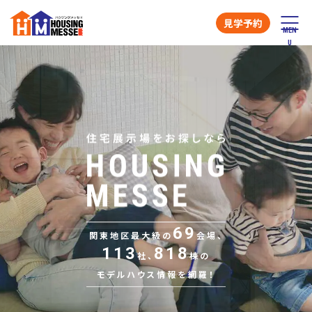
見学予約
69
関東地区最大級の
会場、
113
818
社、
棟の
モデルハウス情報を網羅！