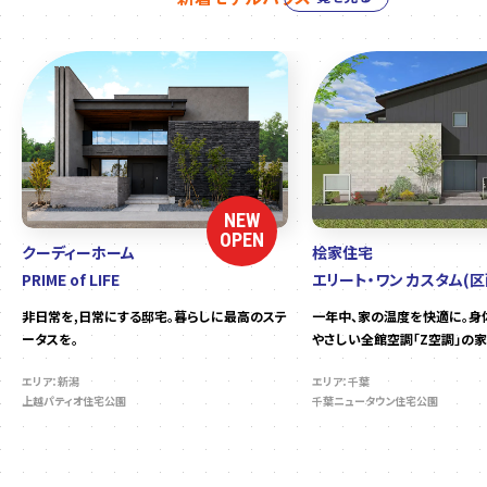
NEW
OPEN
クーディーホーム
桧家住宅
PRIME of LIFE
エリート・ワン カスタム(区
非日常を,日常にする邸宅。暮らしに最高のステ
一年中、家の温度を快適に。身
ータスを。
やさしい全館空調「Z空調」の家
エリア：新潟
エリア：千葉
上越パティオ住宅公園
千葉ニュータウン住宅公園