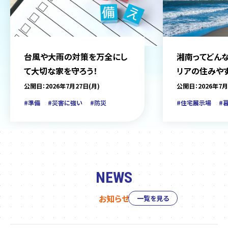
台風や大雨の対策を万全にし
湘南ってどんな
て大切な家を守ろう！
リアの住みや
をご紹介
公開日：2026年7月27日(月)
公開日：2026年7月
#準備
#災害に強い
#防災
#住宅展示場
#
NEWS
お知らせ
一覧を見る