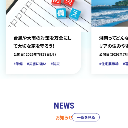
台風や大雨の対策を万全にし
湘南ってどんな
て大切な家を守ろう！
リアの住みや
をご紹介
公開日：2026年7月27日(月)
公開日：2026年7月
#準備
#災害に強い
#防災
#住宅展示場
#
NEWS
お知らせ
一覧を見る