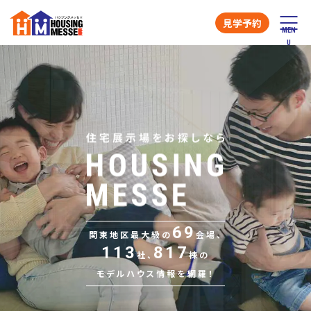
見学予約
69
関東地区最大級の
会場、
113
817
社、
棟の
モデルハウス情報を網羅！