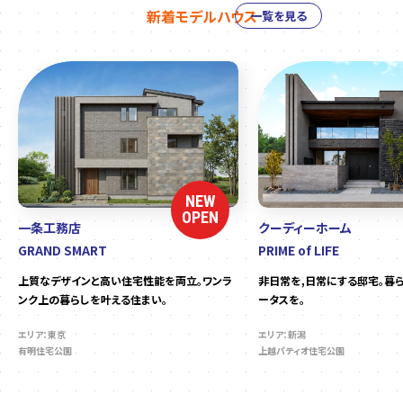
新着モデルハウス
一覧を見る
NEW
OPEN
一条工務店
クーディーホーム
GRAND SMART
PRIME of LIFE
上質なデザインと高い住宅性能を両立。ワンラ
非日常を,日常にする邸宅。暮
ンク上の暮らしを叶える住まい。
ータスを。
エリア：東京
エリア：新潟
有明住宅公園
上越パティオ住宅公園