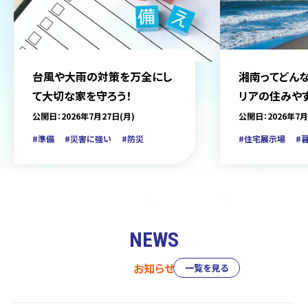
台風や大雨の対策を万全にし
湘南ってどんな
て大切な家を守ろう！
リアの住みや
をご紹介
公開日：2026年7月27日(月)
公開日：2026年7月
#準備
#災害に強い
#防災
#住宅展示場
#
NEWS
お知らせ
一覧を見る