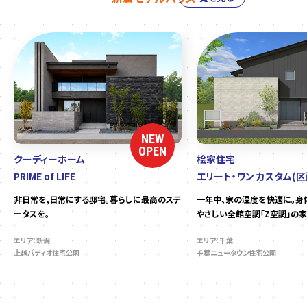
NEW
OPEN
クーディーホーム
桧家住宅
PRIME of LIFE
エリート・ワン カスタム(区
非日常を,日常にする邸宅。暮らしに最高のステ
一年中、家の温度を快適に。身
ータスを。
やさしい全館空調「Z空調」の家
エリア：新潟
エリア：千葉
上越パティオ住宅公園
千葉ニュータウン住宅公園