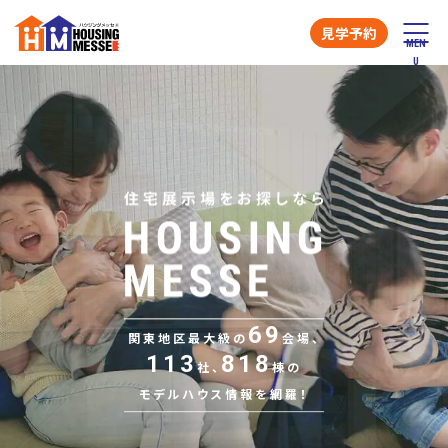
見学予約
69
関東地区最大級の
会場、
113
818
社、
棟の
モデルハウス情報を網羅！