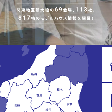
69
113
関東地区最大級の
会場、
社、
817
棟の
モデルハウス情報を網羅！