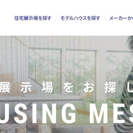
住宅展示場を探す
モデルハウスを探す
メーカーか
東京
茨城
長野
神奈川
栃木
静岡
千葉
群馬
新潟
埼玉
山梨
富山