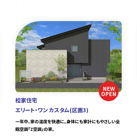
NEW
OPEN
桧家住宅
エリート・ワン カスタム(区画3)
一年中、家の温度を快適に。身体にも家計にもやさしい全
館空調「Z空調」の家。