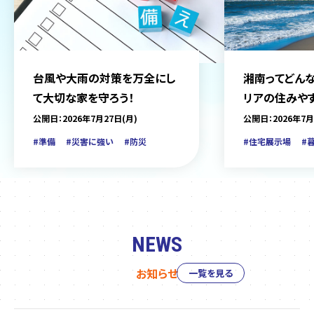
台風や大雨の対策を万全にし
湘南ってどんな
て大切な家を守ろう！
リアの住みや
をご紹介
公開日：2026年7月27日(月)
公開日：2026年7月
#準備
#災害に強い
#防災
#住宅展示場
#
NEWS
お知らせ
一覧を見る