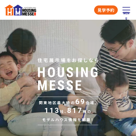
見学予約
69
関東地区最大級の
会場、
113
817
社、
棟の
モデルハウス情報を網羅！