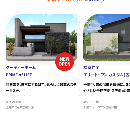
NEW
OPEN
クーディーホーム
桧家住宅
PRIME of LIFE
エリート・ワン カスタム(区
非日常を,日常にする邸宅。暮らしに最高のステ
一年中、家の温度を快適に。身
ータスを。
やさしい全館空調「Z空調」の家
エリア：新潟
エリア：千葉
上越パティオ住宅公園
千葉ニュータウン住宅公園