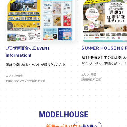
プラザ新百合ヶ丘 EVENT
ＳＵＭＭＥＲ ＨＯＵＳＩＮＧ 
information!
８月も新所沢住宅公園は楽しい
だくさん！ぜひご来場ください！！
家族で楽しめるイベントが盛りだくさん♪
エリア：埼玉
エリア：神奈川
新所沢住宅公園
tvkハウジングプラザ新百合ヶ丘
MODELHOUSE
新着モデルハウス
一覧を見る