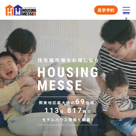
見学予約
69
関東地区最大級の
会場、
113
817
社、
棟の
モデルハウス情報を網羅！