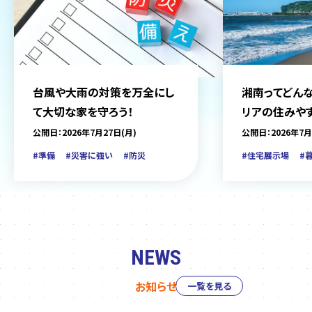
台風や大雨の対策を万全にし
湘南ってどんな
て大切な家を守ろう！
リアの住みや
をご紹介
公開日：2026年7月27日(月)
公開日：2026年7月
#準備
#災害に強い
#防災
#住宅展示場
#
NEWS
お知らせ
一覧を見る