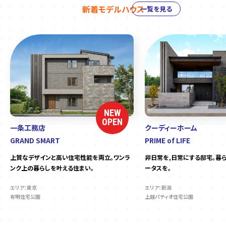
新着モデルハウス
一覧を見る
NEW
OPEN
一条工務店
クーディーホーム
GRAND SMART
PRIME of LIFE
上質なデザインと高い住宅性能を両立。ワンラ
非日常を,日常にする邸宅。暮
ンク上の暮らしを叶える住まい。
ータスを。
エリア：東京
エリア：新潟
有明住宅公園
上越パティオ住宅公園