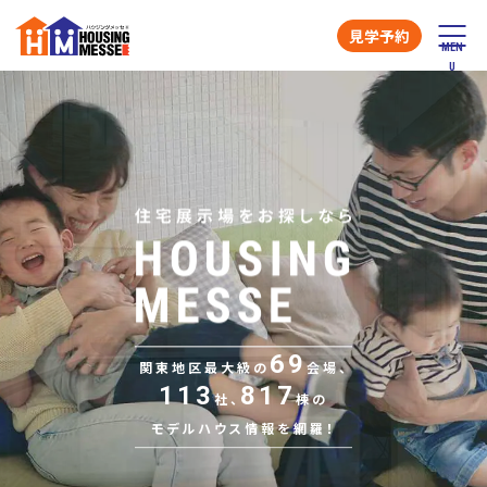
見学予約
69
関東地区最大級の
会場、
113
817
社、
棟の
モデルハウス情報を網羅！