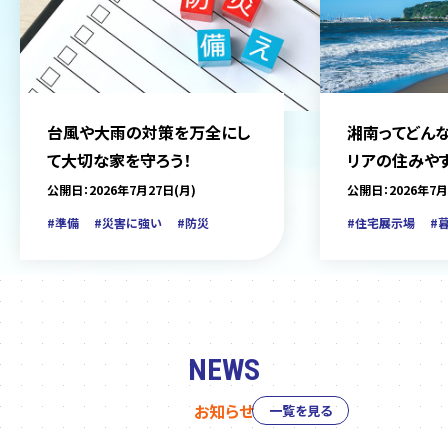
台風や大雨の対策を万全にし
湘南ってどんな
て大切な家を守ろう！
リアの住みや
をご紹介
公開日：2026年7月27日(月)
公開日：2026年7月
#準備
#災害に強い
#防災
#住宅展示場
#
NEWS
お知らせ
一覧を見る