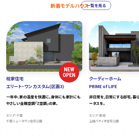
新着モデルハウス
一覧を見る
NEW
OPEN
桧家住宅
クーディーホーム
エリート・ワン カスタム(区画3)
PRIME of LIFE
一年中、家の温度を快適に。身体にも家計にも
非日常を,日常にする邸宅。暮
やさしい全館空調「Z空調」の家。
ータスを。
エリア：千葉
エリア：新潟
千葉ニュータウン住宅公園
上越パティオ住宅公園