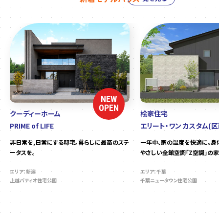
NEW
OPEN
クーディーホーム
桧家住宅
PRIME of LIFE
エリート・ワン カスタム(区
非日常を,日常にする邸宅。暮らしに最高のステ
一年中、家の温度を快適に。身
ータスを。
やさしい全館空調「Z空調」の家
エリア：新潟
エリア：千葉
上越パティオ住宅公園
千葉ニュータウン住宅公園