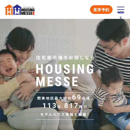
見学予約
69
関東地区最大級の
会場、
113
817
社、
棟の
モデルハウス情報を網羅！