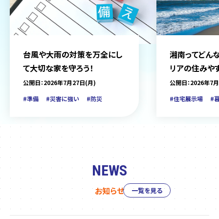
台風や大雨の対策を万全にし
湘南ってどんな
て大切な家を守ろう！
リアの住みや
をご紹介
公開日：2026年7月27日(月)
公開日：2026年7月
#準備
#災害に強い
#防災
#住宅展示場
#
NEWS
お知らせ
一覧を見る