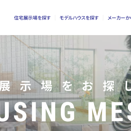
住宅展示場を探す
モデルハウスを探す
メーカーか
東京
茨城
長野
神奈川
栃木
静岡
千葉
群馬
新潟
埼玉
山梨
富山