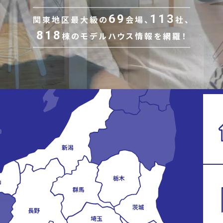
69
113
関東地区最大級の
会場、
社、
818
棟の
モデルハウス情報を網羅！