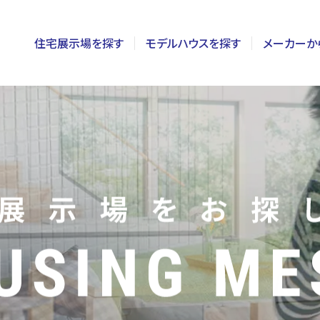
住宅展示場を探す
モデルハウスを探す
メーカーか
東京
茨城
長野
神奈川
栃木
静岡
千葉
群馬
新潟
埼玉
山梨
富山