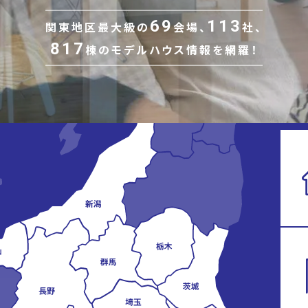
69
113
関東地区最大級の
会場、
社、
817
棟の
モデルハウス情報を網羅！