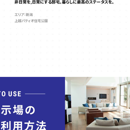
非日常を,日常にする邸宅。暮らしに最高のステータスを。
エリア：新潟
上越パティオ住宅公園