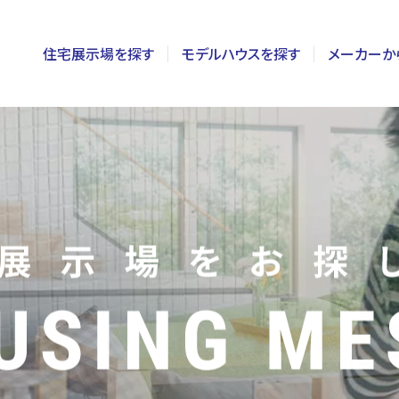
住宅展示場を探す
モデルハウスを探す
メーカーか
東京
茨城
長野
神奈川
栃木
静岡
千葉
群馬
新潟
埼玉
山梨
富山