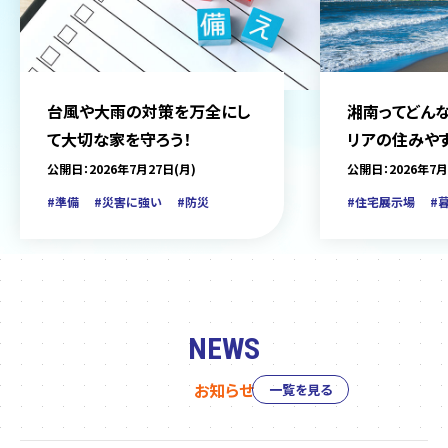
台風や大雨の対策を万全にし
湘南ってどんな
て大切な家を守ろう！
リアの住みや
をご紹介
公開日：2026年7月27日(月)
公開日：2026年7月
#準備
#災害に強い
#防災
#住宅展示場
#
NEWS
お知らせ
一覧を見る