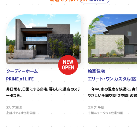
NEW
OPEN
クーディーホーム
桧家住宅
PRIME of LIFE
エリート・ワン カスタム(区
非日常を,日常にする邸宅。暮らしに最高のステ
一年中、家の温度を快適に。身
ータスを。
やさしい全館空調「Z空調」の家
エリア：新潟
エリア：千葉
上越パティオ住宅公園
千葉ニュータウン住宅公園