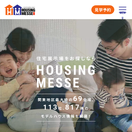
見学予約
69
関東地区最大級の
会場、
113
817
社、
棟の
モデルハウス情報を網羅！