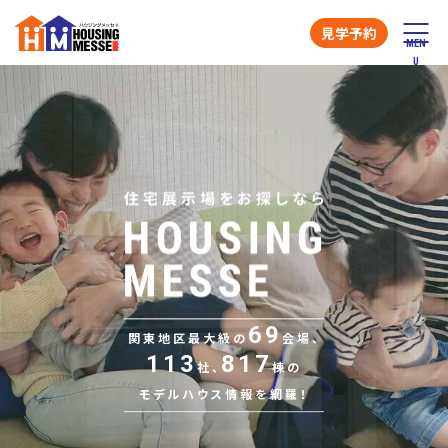
見学予約
69
関東地区最大級の
会場、
113
817
社、
棟の
モデルハウス情報を網羅！