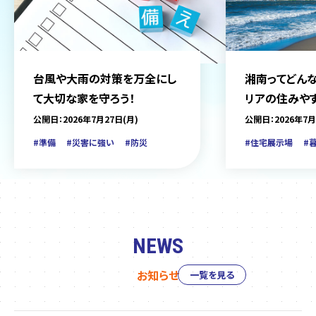
台風や大雨の対策を万全にし
湘南ってどんな
て大切な家を守ろう！
リアの住みや
をご紹介
公開日：2026年7月27日(月)
公開日：2026年7月
#準備
#災害に強い
#防災
#住宅展示場
#
NEWS
お知らせ
一覧を見る