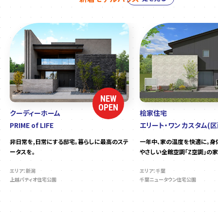
NEW
OPEN
クーディーホーム
桧家住宅
PRIME of LIFE
エリート・ワン カスタム(区
非日常を,日常にする邸宅。暮らしに最高のステ
一年中、家の温度を快適に。身
ータスを。
やさしい全館空調「Z空調」の家
エリア：新潟
エリア：千葉
上越パティオ住宅公園
千葉ニュータウン住宅公園