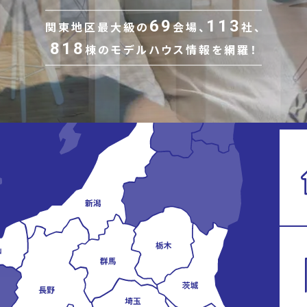
69
113
関東地区最大級の
会場、
社、
818
棟の
モデルハウス情報を網羅！