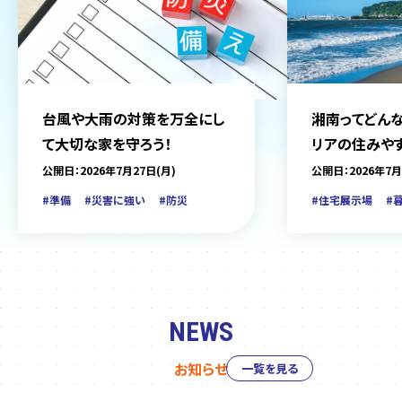
台風や大雨の対策を万全にし
湘南ってどんな
て大切な家を守ろう！
リアの住みや
をご紹介
公開日：2026年7月27日(月)
公開日：2026年7月
#準備
#災害に強い
#防災
#住宅展示場
#
NEWS
お知らせ
一覧を見る