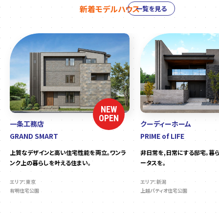
新着モデルハウス
一覧を見る
NEW
OPEN
一条工務店
クーディーホーム
GRAND SMART
PRIME of LIFE
上質なデザインと高い住宅性能を両立。ワンラ
非日常を,日常にする邸宅。暮
ンク上の暮らしを叶える住まい。
ータスを。
エリア：東京
エリア：新潟
有明住宅公園
上越パティオ住宅公園