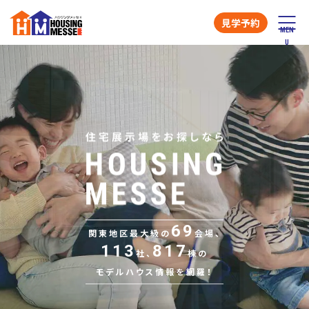
見学予約
69
関東地区最大級の
会場、
113
817
社、
棟の
モデルハウス情報を網羅！