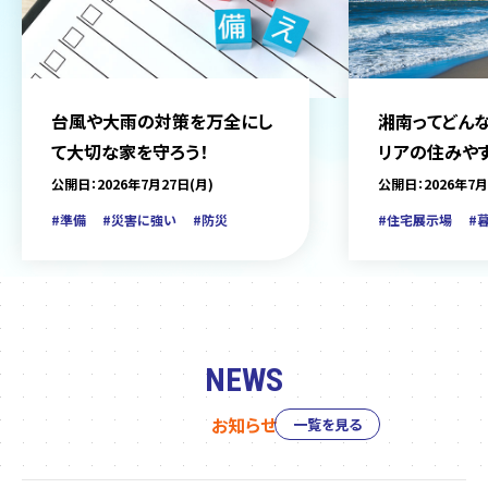
台風や大雨の対策を万全にし
湘南ってどんな
て大切な家を守ろう！
リアの住みや
をご紹介
公開日：2026年7月27日(月)
公開日：2026年7月
#準備
#災害に強い
#防災
#住宅展示場
#
NEWS
お知らせ
一覧を見る