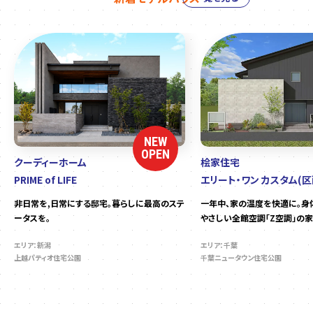
NEW
OPEN
クーディーホーム
桧家住宅
PRIME of LIFE
エリート・ワン カスタム(区
非日常を,日常にする邸宅。暮らしに最高のステ
一年中、家の温度を快適に。身
ータスを。
やさしい全館空調「Z空調」の家
エリア：新潟
エリア：千葉
上越パティオ住宅公園
千葉ニュータウン住宅公園