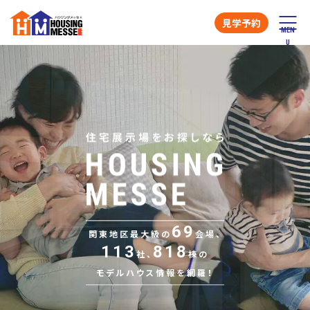
見学予約
69
関東地区最大級の
会場、
113
818
社、
棟の
モデルハウス情報を網羅！