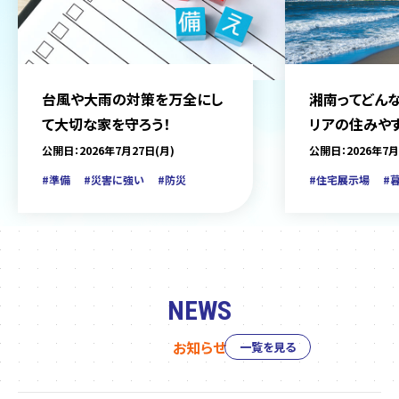
台風や大雨の対策を万全にし
湘南ってどんな
て大切な家を守ろう！
リアの住みや
をご紹介
公開日：2026年7月27日(月)
公開日：2026年7月
#準備
#災害に強い
#防災
#住宅展示場
#
NEWS
お知らせ
一覧を見る