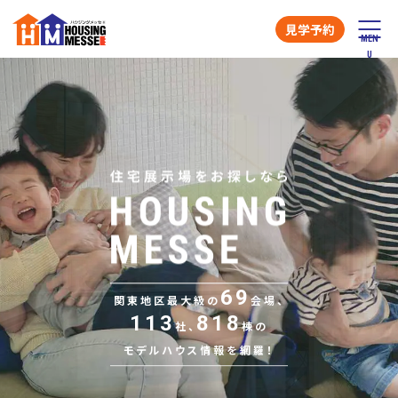
見学予約
69
関東地区最大級の
会場、
113
818
社、
棟の
モデルハウス情報を網羅！