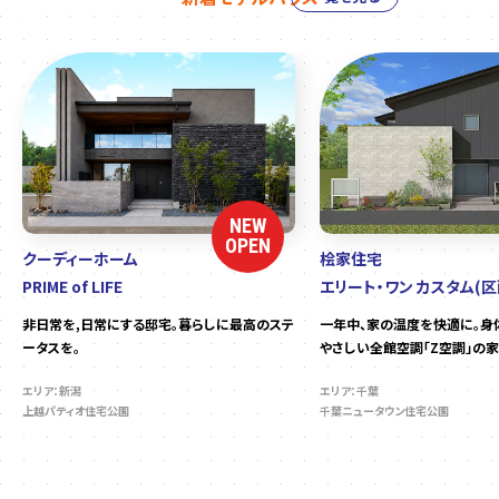
NEW
OPEN
クーディーホーム
桧家住宅
PRIME of LIFE
エリート・ワン カスタム(区
非日常を,日常にする邸宅。暮らしに最高のステ
一年中、家の温度を快適に。身
ータスを。
やさしい全館空調「Z空調」の家
エリア：新潟
エリア：千葉
上越パティオ住宅公園
千葉ニュータウン住宅公園