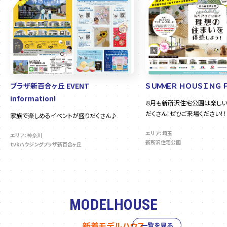
プラザ新百合ヶ丘 EVENT
ＳＵＭＭＥＲ ＨＯＵＳＩＮＧ 
information!
８月も新所沢住宅公園は楽しい
だくさん！ぜひご来場ください！！
家族で楽しめるイベントが盛りだくさん♪
エリア：埼玉
エリア：神奈川
新所沢住宅公園
tvkハウジングプラザ新百合ヶ丘
MODELHOUSE
新着モデルハウス
一覧を見る