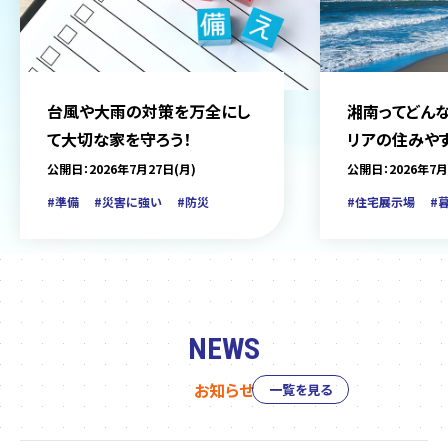
台風や大雨の対策を万全にし
湘南ってどんな
て大切な家を守ろう！
リアの住みや
をご紹介
公開日：2026年7月27日(月)
公開日：2026年7月
#準備
#災害に強い
#防災
#住宅展示場
#
NEWS
お知らせ
一覧を見る