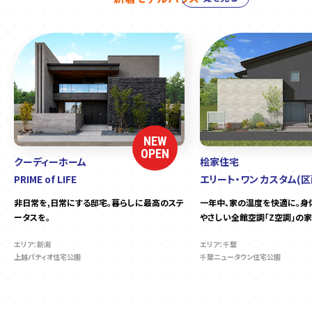
NEW
OPEN
クーディーホーム
桧家住宅
PRIME of LIFE
エリート・ワン カスタム(区
非日常を,日常にする邸宅。暮らしに最高のステ
一年中、家の温度を快適に。身
ータスを。
やさしい全館空調「Z空調」の家
エリア：新潟
エリア：千葉
上越パティオ住宅公園
千葉ニュータウン住宅公園