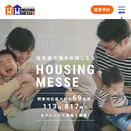
見学予約
69
関東地区最大級の
会場、
113
817
社、
棟の
モデルハウス情報を網羅！