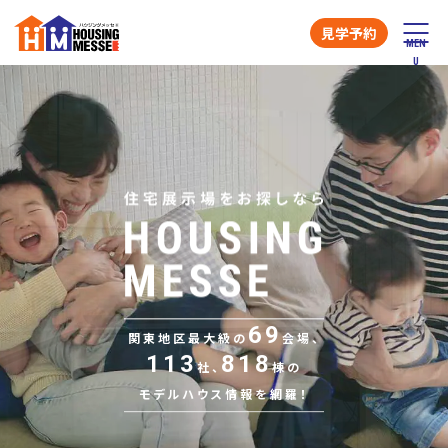
見学予約
69
関東地区最大級の
会場、
113
818
社、
棟の
モデルハウス情報を網羅！