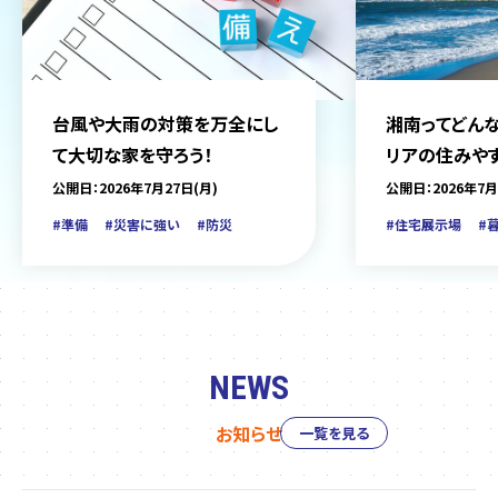
台風や大雨の対策を万全にし
湘南ってどんな
て大切な家を守ろう！
リアの住みや
をご紹介
公開日：2026年7月27日(月)
公開日：2026年7月
#準備
#災害に強い
#防災
#住宅展示場
#
NEWS
お知らせ
一覧を見る