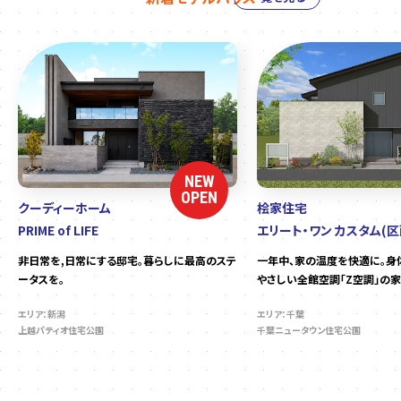
NEW
OPEN
クーディーホーム
桧家住宅
PRIME of LIFE
エリート・ワン カスタム(区
非日常を,日常にする邸宅。暮らしに最高のステ
一年中、家の温度を快適に。身
ータスを。
やさしい全館空調「Z空調」の家
エリア：新潟
エリア：千葉
上越パティオ住宅公園
千葉ニュータウン住宅公園