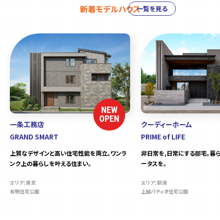
新着モデルハウス
一覧を見る
NEW
OPEN
一条工務店
クーディーホーム
GRAND SMART
PRIME of LIFE
上質なデザインと高い住宅性能を両立。ワンラ
非日常を,日常にする邸宅。暮
ンク上の暮らしを叶える住まい。
ータスを。
エリア：東京
エリア：新潟
有明住宅公園
上越パティオ住宅公園