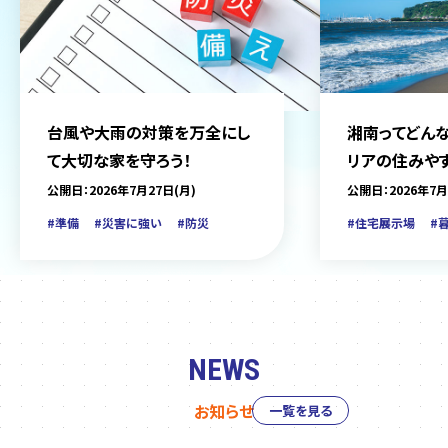
台風や大雨の対策を万全にし
湘南ってどんな
て大切な家を守ろう！
リアの住みや
をご紹介
公開日：2026年7月27日(月)
公開日：2026年7月
#準備
#災害に強い
#防災
#住宅展示場
#
NEWS
お知らせ
一覧を見る