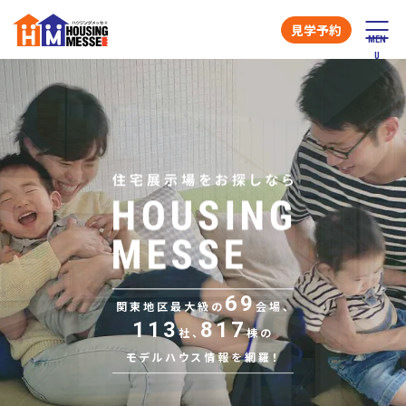
見学予約
69
関東地区最大級の
会場、
113
817
社、
棟の
モデルハウス情報を網羅！