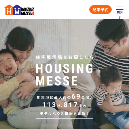
見学予約
69
関東地区最大級の
会場、
113
817
社、
棟の
モデルハウス情報を網羅！