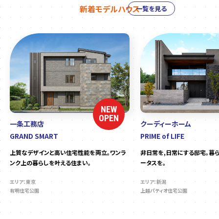
新着モデルハウス
一覧を見る
NEW
OPEN
一条工務店
クーディーホーム
GRAND SMART
PRIME of LIFE
上質なデザインと高い住宅性能を両立。ワンラ
非日常を,日常にする邸宅。暮
ンク上の暮らしを叶える住まい。
ータスを。
エリア：東京
エリア：新潟
有明住宅公園
上越パティオ住宅公園