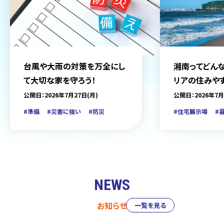
台風や大雨の対策を万全にし
湘南ってどんな
て大切な家を守ろう！
リアの住みや
をご紹介
公開日：2026年7月27日(月)
公開日：2026年7月
#準備
#災害に強い
#防災
#住宅展示場
#
NEWS
お知らせ
一覧を見る