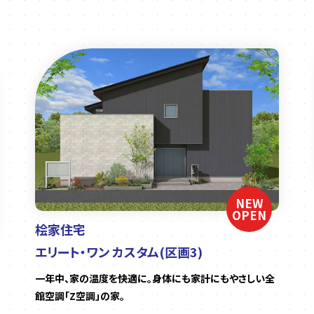
NEW
OPEN
桧家住宅
エリート・ワン カスタム(区画3)
一年中、家の温度を快適に。身体にも家計にもやさしい全
館空調「Z空調」の家。