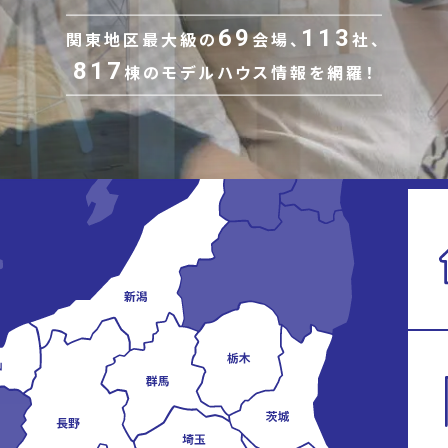
69
113
関東地区最大級の
会場、
社、
817
棟の
モデルハウス情報を網羅！