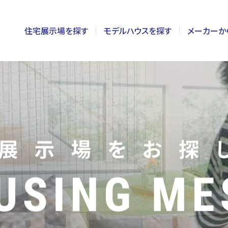
住宅展示場を探す
モデルハウスを探す
メーカーか
東京
茨城
長野
神奈川
栃木
静岡
千葉
群馬
新潟
埼玉
山梨
富山