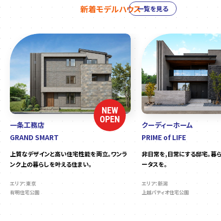
新着モデルハウス
一覧を見る
NEW
OPEN
一条工務店
クーディーホーム
GRAND SMART
PRIME of LIFE
上質なデザインと高い住宅性能を両立。ワンラ
非日常を,日常にする邸宅。暮
ンク上の暮らしを叶える住まい。
ータスを。
エリア：東京
エリア：新潟
有明住宅公園
上越パティオ住宅公園