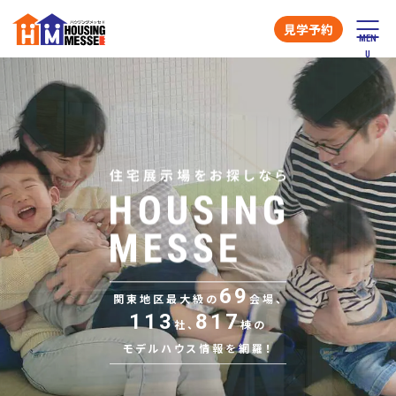
見学予約
69
関東地区最大級の
会場、
113
817
社、
棟の
モデルハウス情報を網羅！