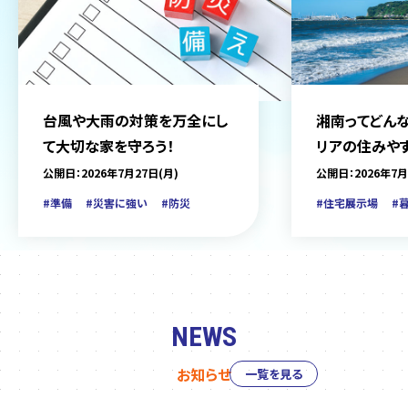
台風や大雨の対策を万全にし
湘南ってどんな
て大切な家を守ろう！
リアの住みや
をご紹介
公開日：2026年7月27日(月)
公開日：2026年7月
#準備
#災害に強い
#防災
#住宅展示場
#
NEWS
お知らせ
一覧を見る