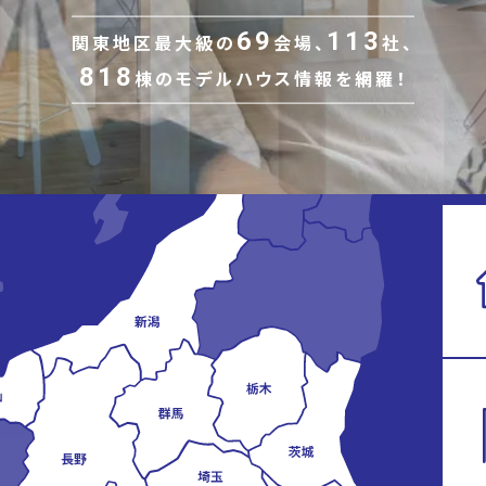
69
113
関東地区最大級の
会場、
社、
818
棟の
モデルハウス情報を網羅！