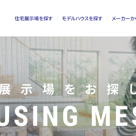
住宅展示場を探す
モデルハウスを探す
メーカーか
東京
茨城
長野
神奈川
栃木
静岡
千葉
群馬
新潟
埼玉
山梨
富山