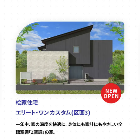
NEW
OPEN
桧家住宅
エリート・ワン カスタム(区画3)
一年中、家の温度を快適に。身体にも家計にもやさしい全
館空調「Z空調」の家。