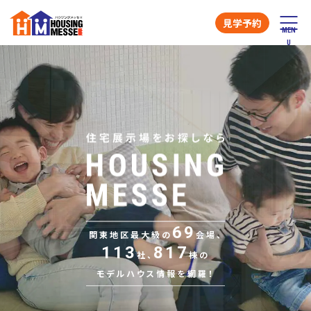
見学予約
69
関東地区最大級の
会場、
113
817
社、
棟の
モデルハウス情報を網羅！