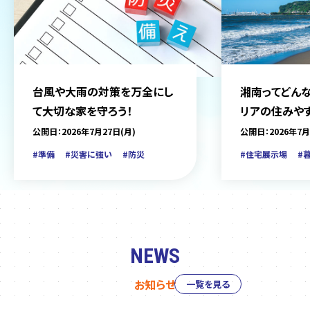
台風や大雨の対策を万全にし
湘南ってどんな
て大切な家を守ろう！
リアの住みや
をご紹介
公開日：2026年7月27日(月)
公開日：2026年7月
#準備
#災害に強い
#防災
#住宅展示場
#
NEWS
お知らせ
一覧を見る