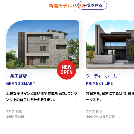
新着モデルハウス
一覧を見る
NEW
OPEN
一条工務店
クーディーホーム
GRAND SMART
PRIME of LIFE
上質なデザインと高い住宅性能を両立。ワンラ
非日常を,日常にする邸宅。暮
ンク上の暮らしを叶える住まい。
ータスを。
エリア：東京
エリア：新潟
有明住宅公園
上越パティオ住宅公園