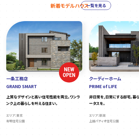
新着モデルハウス
一覧を見る
NEW
OPEN
一条工務店
クーディーホーム
GRAND SMART
PRIME of LIFE
上質なデザインと高い住宅性能を両立。ワンラ
非日常を,日常にする邸宅。暮
ンク上の暮らしを叶える住まい。
ータスを。
エリア：東京
エリア：新潟
有明住宅公園
上越パティオ住宅公園